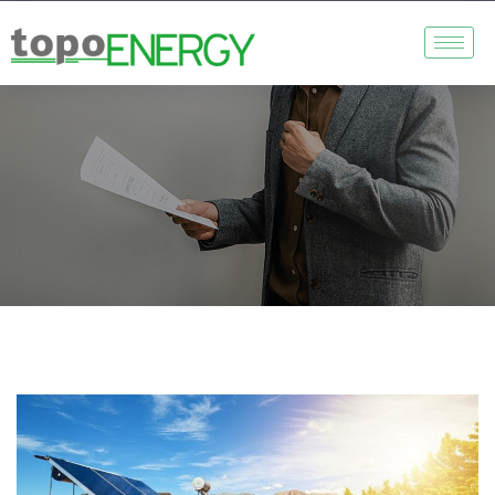
Συντάκτης:
Info_m8e3546